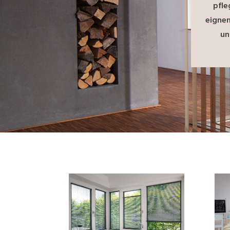
pfle
eignen
un