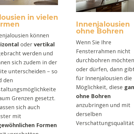
lousien in vielen
ormen
Innenjalousien
ohne Bohren
enjalousien können
Wenn Sie Ihre
izontal
oder
vertikal
Fensterrahmen nicht
ebracht werden und
durchbohren möchte
nen sich zudem in der
oder dürfen, dann gib
ite unterscheiden – so
für Innenjalousien die
d den
Möglichkeit, diese
gan
taltungsmöglichkeite
ohne Bohren
aum Grenzen gesetzt.
anzubringen und mit
lassen sich auch
derselben
ster mit
Verschattungsqualität
gewöhnlichen
Formen