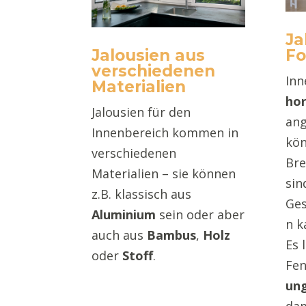
Ja
Jalousien aus
F
verschiedenen
Inn
Materialien
hor
Jalousien für den
ang
Innenbereich kommen in
kön
verschiedenen
Bre
Materialien – sie können
sin
z.B. klassisch aus
Ges
Aluminium
sein oder aber
n k
auch aus
Bambus
,
Holz
Es 
oder
Stoff
.
Fen
un