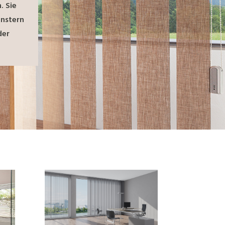
. Sie
enstern
der